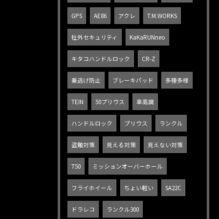
GPS
AE86
アクレ
T.M.WORKS
社外セキュリティ
KaKaRUNneo
キタコハンドルロック
CR-Z
乗逃げ防止
ブレーキパッド
多種多様
TEIN
50プリウス
車高調
ハンドルロック
プリウス
ランクル
盗難対策
見える対策
見えない対策
T50
ミッションオーバーホール
フライホイール
ちょい軽い
SA22C
ドラレコ
ランクル300