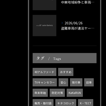
中東地域紛争と車両盗難の関係性を歴史と現在を整理して解説
2026/06/26
盗難車両が違法ヤードに流れる実態とその防止策を徹底解説
タグ
Tags
40アルファード
おすすめ
TVキャンセラー
安心
現行車
旧車
年末年始
防犯対策
KaKaRUN
販売・取付店
キタコロック
K・TECT