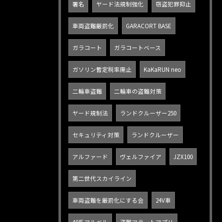
署名
ヤード法規制強化
窃盗犯罪抑止
車両盗難厳罰化
GARACORT BASE
ガラコート
ガラコートベース
ガソリン暫定税率廃止
KaKaRUN neo
二輪車盗難
二輪車の盗難対策
ヤード規制法
ランドクルーザー250
セキュリティ対策
ランドクルーザー
アルファード
ヴェルファイア
JZX100
第二世代スカイライン
車両盗難を厳罰化にする会
24V車