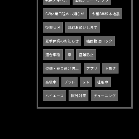
40系アルベル
盗難アラートアプリ
GW休業日程のお知らせ
令和8年熊本地震
復興状況
政府お願いします
夏季休業のお知らせ
強固物理ロック
適合車種
車
盗難防止
盗難・乗り逃げ防止
アプリ
トヨタ
高級車
プラド
GTR
社用車
ハイエース
獣外対策
チューニング