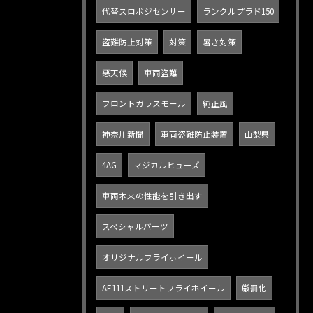
代替スロポジセンサー
ランクルプラド150
盗難防止対策
対策
暑さ対策
悪天候
車両盗難
フロントガラスモール
純正風
神奈川新聞
車両盗難防止装置
山梨県
4AG
マジカルヒューズ
車両本来の性能を引き出す
スペシャルパーツ
オリジナルフライホイール
AE111ストリートフライホイール
厳罰化