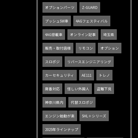
オプションパーツ
Z-GUARD
プッシュSW車
4AGフェスティバル
4AG搭載車
オンライン記事
埼玉県
販売・取付店様
リモコン
オプション
スロポジ
リバースエンジニアリング
カーセキュリティ
AE111
トレノ
廃番対応
怪しい外国人
盗難下見
神奈川県内
代替スロポジ
エンジン始動が楽
SHL＋シリーズ
2025年ラインナップ